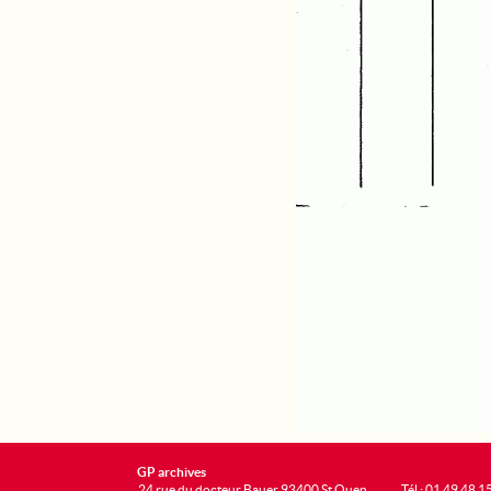
GP archives
24 rue du docteur Bauer 93400 St Ouen
Tél : 01 49 48 1