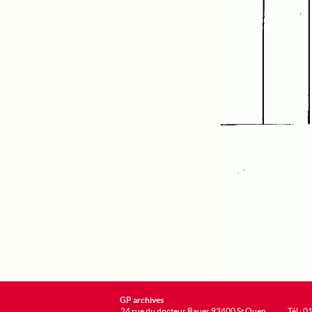
GP archives
24 rue du docteur Bauer 93400 St Ouen
Tél : 0