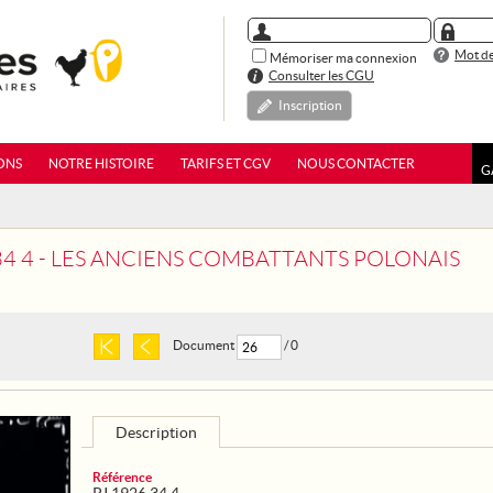
Mot de
Mémoriser ma connexion
Consulter les CGU
Inscription
ONS
NOTRE HISTOIRE
TARIFS ET CGV
NOUS CONTACTER
G
 34 4 - LES ANCIENS COMBATTANTS POLONAIS
Document
/ 0
Description
Référence