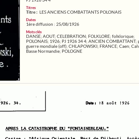
PJ 1926 34 4
Titres
Titre :
LES ANCIENS COMBATTANTS POLONAIS
Dates
1ère diffusion : 25/08/1926
Mots clés
DANSE
;
AOUT
;
CELEBRATION
;
FOLKLORE
;
folklorique
;
POLONAIS
;
1926
;
PJ 1926 34 4
;
ANCIEN COMBATTANT
;
guerre mondiale (off)
;
CHLAPOWSKI
;
FRANCE
;
Caen
;
Cal
Basse Normandie
;
POLOGNE