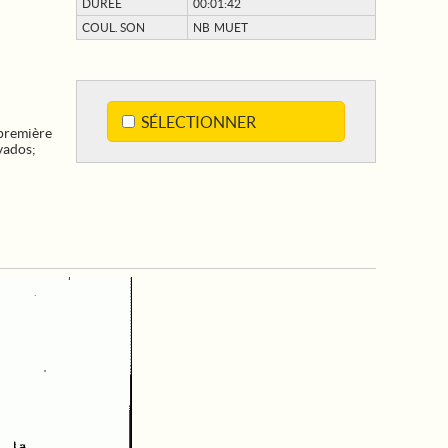
DURÉE
00:01:42
COUL. SON
NB MUET
SÉLECTIONNER
première
vados
;