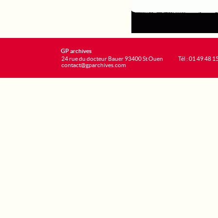
GP archives
24 rue du docteur Bauer 93400 St Ouen
Tél : 01 49 48 1
contact@gparchives.com