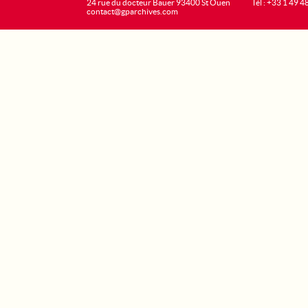
24 rue du docteur Bauer 93400 St Ouen
Tél : +33 1 49 4
contact@gparchives.com