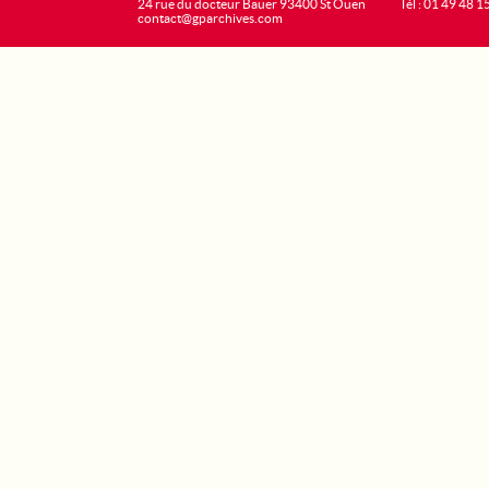
24 rue du docteur Bauer 93400 St Ouen
Tél : 01 49 48 1
contact@gparchives.com