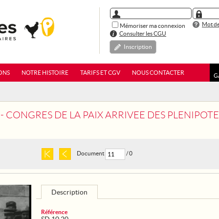
Mot de
Mémoriser ma connexion
Consulter les CGU
Inscription
ONS
NOTRE HISTOIRE
TARIFS ET CGV
NOUS CONTACTER
G
 - CONGRES DE LA PAIX ARRIVEE DES PLENIPOT
Document
/ 0
Description
Référence