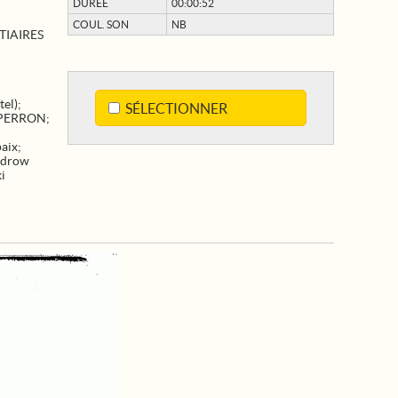
DURÉE
00:00:52
COUL. SON
NB
TIAIRES
el)
;
SÉLECTIONNER
PERRON
;
paix
;
drow
i