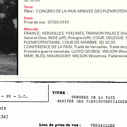
SD 10 20
Titres
Titre :
CONGRES DE LA PAIX ARRIVEE DES PLENIPOTEN
Dates
Prise de vue : 07/05/1919
Mots clés
FRANCE
;
VERSAILLES
;
YVELINES
;
TRIANON PALACE (Hot
Seine et Oise
;
INDE (off)
;
Pologne (off)
;
COUR
;
DELEGUE
;
PLENIPOTENTIAIRE
;
COUR DE MARBRE
;
SD 10 20
;
CONFERENCE DE LA PAIX
;
Traité de Versailles
;
Traité de 
Première guerre mondiale
;
LLOYD GEORGE
;
WILSON Woo
MME
;
BLISS
;
MAUNOURY
;
WILSON Woodrow
;
Paderewsk