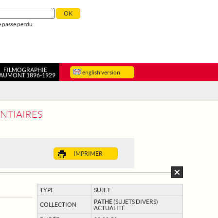
 passe perdu
FILMOGRAPHIE
english version
AUMONT 1896-1929
ENTIAIRES
IMPRIMER
TYPE
SUJET
PATHÉ
(SUJETS DIVERS)
COLLECTION
ACTUALITÉ