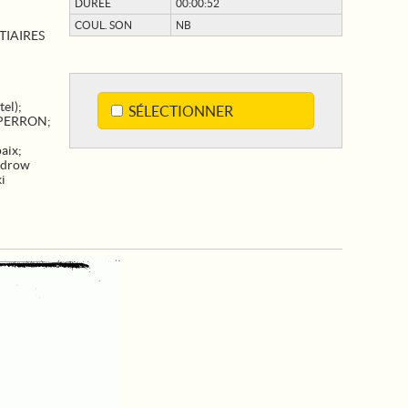
DURÉE
00:00:52
COUL. SON
NB
TIAIRES
el)
;
SÉLECTIONNER
PERRON
;
paix
;
drow
i