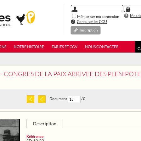
Mot de
Mémoriser ma connexion
Consulter les CGU
Inscription
ONS
NOTRE HISTOIRE
TARIFS ET CGV
NOUS CONTACTER
G
 - CONGRES DE LA PAIX ARRIVEE DES PLENIPOT
Document
/ 0
Description
Référence