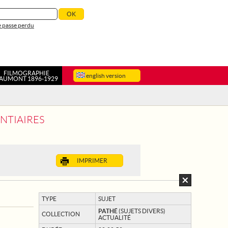
 passe perdu
FILMOGRAPHIE
english version
AUMONT 1896-1929
ENTIAIRES
IMPRIMER
TYPE
SUJET
PATHÉ
(SUJETS DIVERS)
COLLECTION
ACTUALITÉ