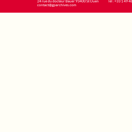
24 rue du docteur Bauer 93400 St Ouen
Tél : +33 1 49 4
contact@gparchives.com