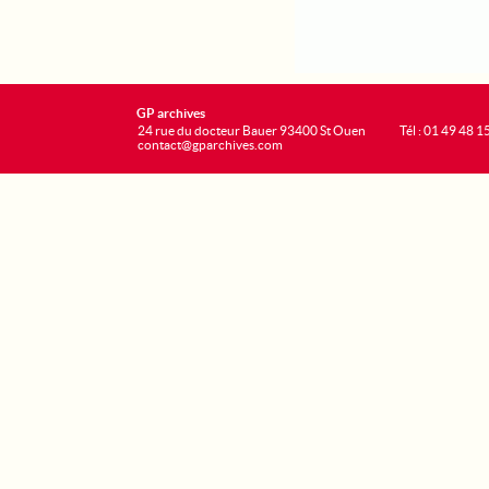
GP archives
24 rue du docteur Bauer 93400 St Ouen
Tél : 01 49 48 1
contact@gparchives.com