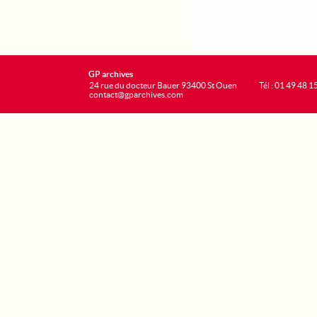
GP archives
24 rue du docteur Bauer 93400 St Ouen
Tél : 01 49 48 1
contact@gparchives.com