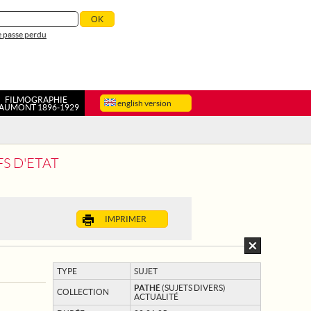
 passe perdu
FILMOGRAPHIE
english version
AUMONT 1896-1929
FS D'ETAT
IMPRIMER
TYPE
SUJET
PATHÉ
(SUJETS DIVERS)
COLLECTION
ACTUALITÉ