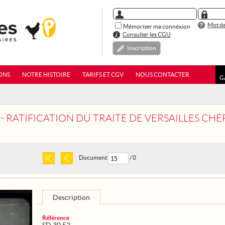
Mot de
Mémoriser ma connexion
Consulter les CGU
Inscription
ONS
NOTRE HISTOIRE
TARIFS ET CGV
NOUS CONTACTER
G
 - RATIFICATION DU TRAITE DE VERSAILLES CHE
Document
/ 0
Description
Référence