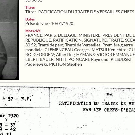
SD 30 52
Titres
Titre :
RATIFICATION DU TRAITE DE VERSAILLES CHEFS
Dates
Prise de vue : 10/01/1920
Mots clés
FRANCE
;
PARIS
;
DELEGUE
;
MINISTERE
;
PRESIDENT DE 
REPUBLIQUE
;
RATIFICATION
;
SIGNATURE
;
TRAITE
;
SCE
30 52
;
Traité de paix
;
Traité de Versailles
;
Première guerre
mondiale
;
CLEMENCEAU Georges
;
MATSUI Kenichiro
;
CU
ROI GEORGE V
;
Albert Ier
;
HYMANS
;
VICTOR EMMANUE
EBERT
;
BAUER
;
NITTI
;
POINCARE Raymond
;
PILSUDSKI
;
Paderewski
;
PICHON Stephen