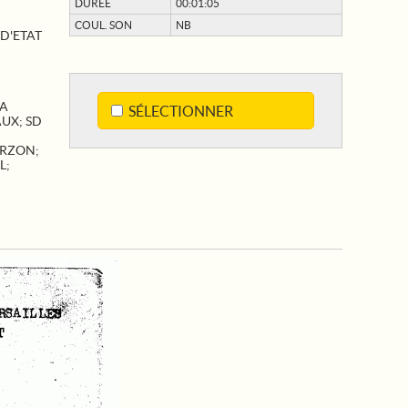
DURÉE
00:01:05
COUL. SON
NB
 D'ETAT
LA
SÉLECTIONNER
AUX
;
SD
RZON
;
L
;