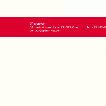
GP archives
24 rue du docteur Bauer 93400 St Ouen
Tél : +33 1 49 4
contact@gparchives.com