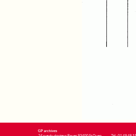
GP archives
24 rue du docteur Bauer 93400 St Ouen
Tél : 01 49 48 1