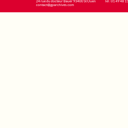
24 rue du docteur Bauer 93400 St Ouen
Tél : 01 49 48 1
contact@gparchives.com