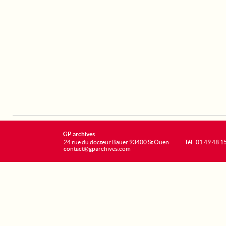
GP archives
24 rue du docteur Bauer 93400 St Ouen
Tél : 01 49 48 1
contact@gparchives.com