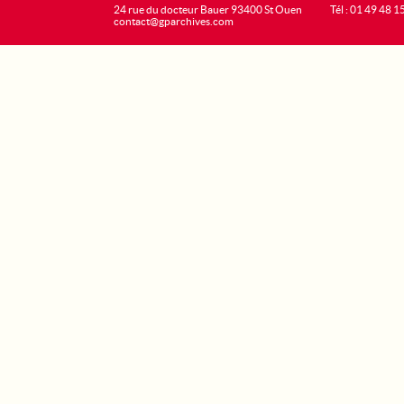
24 rue du docteur Bauer 93400 St Ouen
Tél : 01 49 48 1
contact@gparchives.com