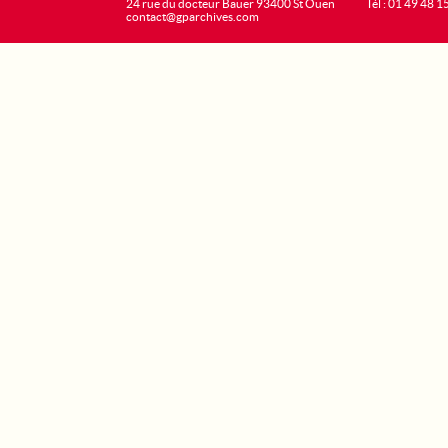
24 rue du docteur Bauer 93400 St Ouen
Tél : 01 49 48 1
contact@gparchives.com