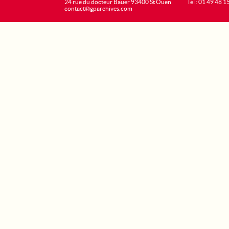
24 rue du docteur Bauer 93400 St Ouen
Tél : 01 49 48 1
contact@gparchives.com