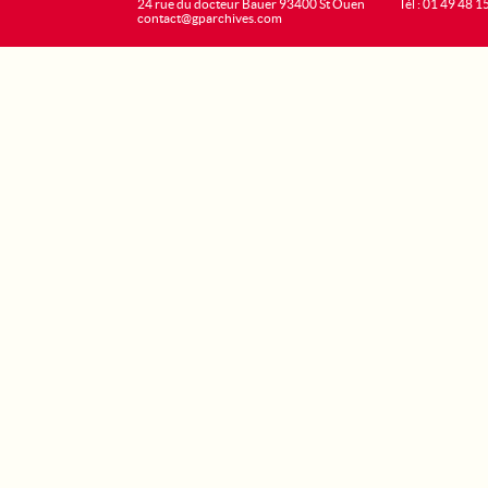
24 rue du docteur Bauer 93400 St Ouen
Tél : 01 49 48 1
contact@gparchives.com