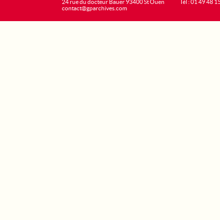
24 rue du docteur Bauer 93400 St Ouen
Tél : 01 49 48 1
contact@gparchives.com