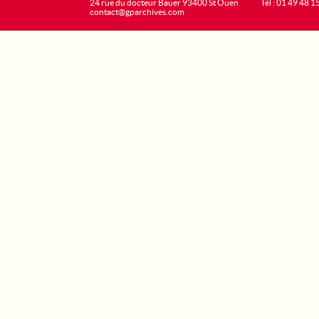
24 rue du docteur Bauer 93400 St Ouen
Tél : 01 49 48 1
contact@gparchives.com