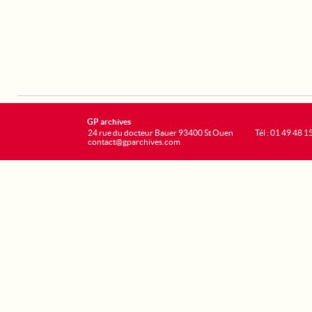
GP archives
24 rue du docteur Bauer 93400 St Ouen
Tél : 01 49 48 1
contact@gparchives.com