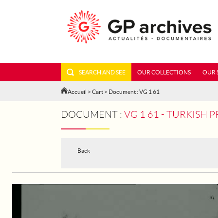
SEARCH AND SEE
OUR COLLECTIONS
OUR 
Accueil
>
Cart
> Document : VG 1 61
DOCUMENT :
VG 1 61 - TURKISH 
Back