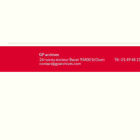
GP archives
24 rue du docteur Bauer 93400 St Ouen
Tél : 01 49 48 1
contact@gparchives.com