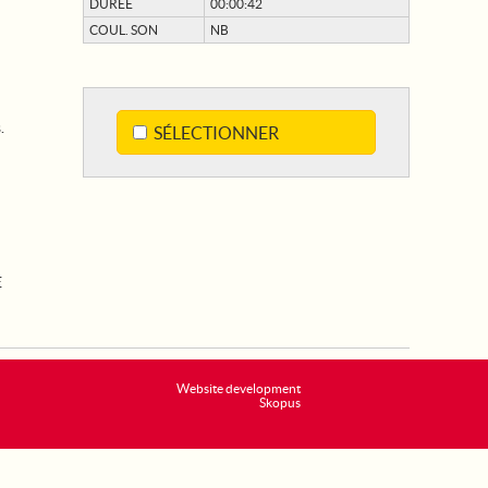
DURÉE
00:00:42
COUL. SON
NB
.
SÉLECTIONNER
E
Website development
Skopus