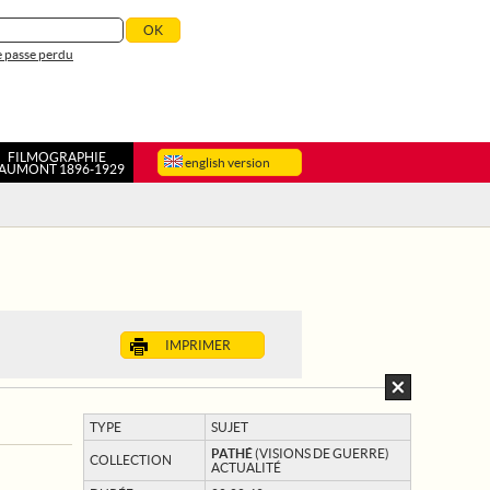
 passe perdu
FILMOGRAPHIE
english version
AUMONT 1896-1929
IMPRIMER
TYPE
SUJET
PATHÉ
(VISIONS DE GUERRE)
COLLECTION
ACTUALITÉ