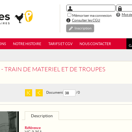
Mot de
Mémoriser ma connexion
Consulter les CGU
Inscription
ONS
NOTRE HISTOIRE
TARIFS ET CGV
NOUS CONTACTER
G
 - TRAIN DE MATERIEL ET DE TROUPES
Document
/ 0
Description
Référence