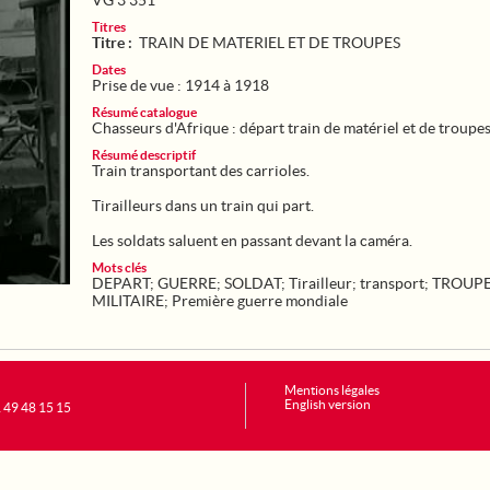
VG 3 351
Titres
Titre :
TRAIN DE MATERIEL ET DE TROUPES
Dates
Prise de vue : 1914 à 1918
Résumé catalogue
Chasseurs d'Afrique : départ train de matériel et de troupes
Résumé descriptif
Train transportant des carrioles.
Tirailleurs dans un train qui part.
Les soldats saluent en passant devant la caméra.
Mots clés
DEPART
;
GUERRE
;
SOLDAT
;
Tirailleur
;
transport
;
TROUP
MILITAIRE
;
Première guerre mondiale
Mentions légales
English version
1 49 48 15 15