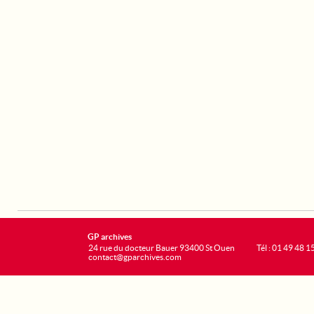
GP archives
24 rue du docteur Bauer 93400 St Ouen
Tél : 01 49 48 1
contact@gparchives.com