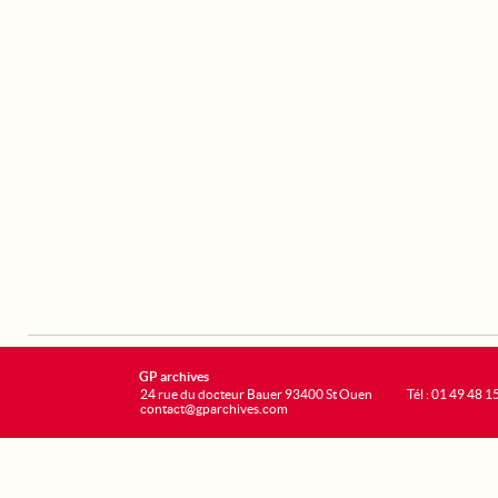
GP archives
24 rue du docteur Bauer 93400 St Ouen
Tél : 01 49 48 1
contact@gparchives.com