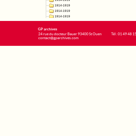
GP archives
24 rue du docteur Bauer 93400 St Ouen
Tél : 01 49 48 1
contact@gparchives.com