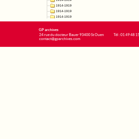
GP archives
24 rue du docteur Bauer 93400 St Ouen
Tél : 01 49 48 1
contact@gparchives.com