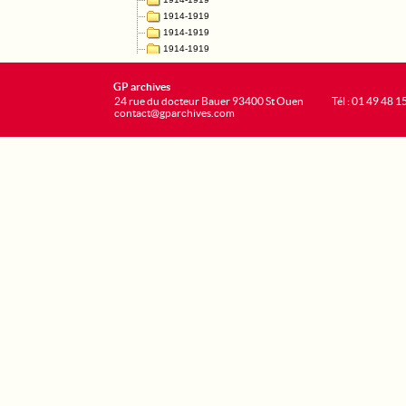
GP archives
24 rue du docteur Bauer 93400 St Ouen
Tél : 01 49 48 1
contact@gparchives.com