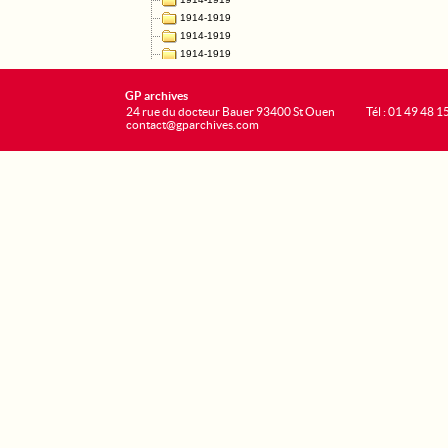
GP archives
24 rue du docteur Bauer 93400 St Ouen
Tél : 01 49 48 1
contact@gparchives.com