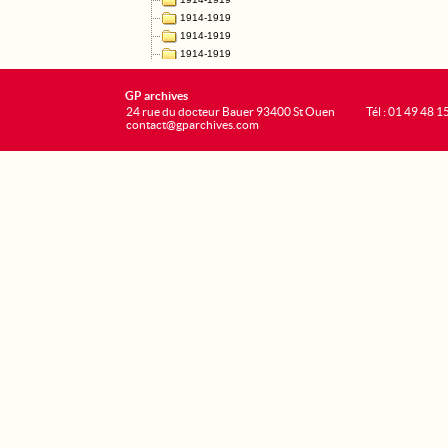
GP archives
24 rue du docteur Bauer 93400 St Ouen
Tél : 01 49 48 1
contact@gparchives.com