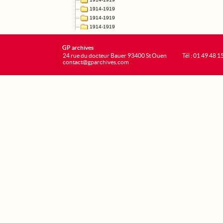
GP archives
24 rue du docteur Bauer 93400 St Ouen
Tél : 01 49 48 1
contact@gparchives.com