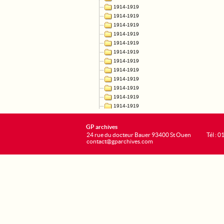
GP archives
24 rue du docteur Bauer 93400 St Ouen
Tél : 0
contact@gparchives.com