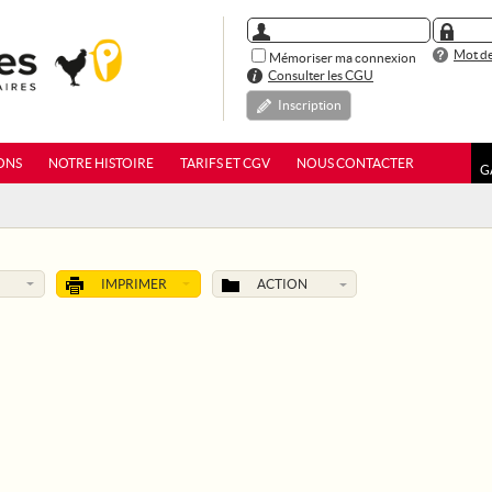
Mot de
Mémoriser ma connexion
Consulter les CGU
Inscription
ONS
NOTRE HISTOIRE
TARIFS ET CGV
NOUS CONTACTER
G
IMPRIMER
ACTION