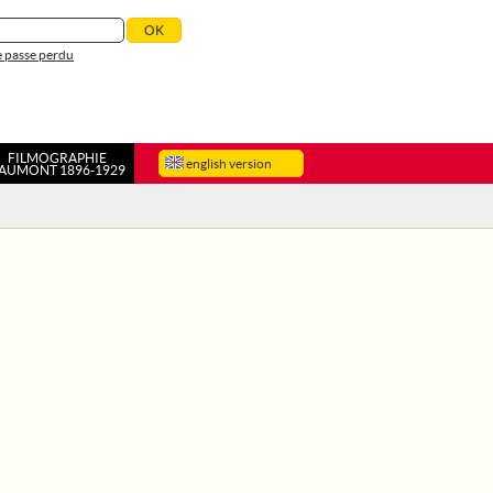
 passe perdu
FILMOGRAPHIE
english version
AUMONT 1896-1929