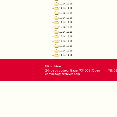
GP archives
24 rue du docteur Bauer 93400 St Ouen
Tél : 0
contact@gparchives.com