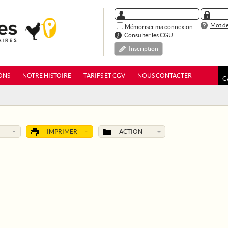
Mot de
Mémoriser ma connexion
Consulter les CGU
Inscription
ONS
NOTRE HISTOIRE
TARIFS ET CGV
NOUS CONTACTER
G
IMPRIMER
ACTION