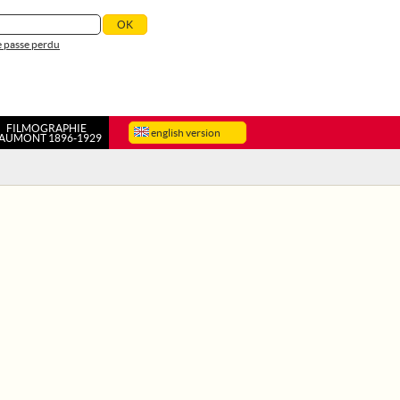
 passe perdu
FILMOGRAPHIE
english version
AUMONT 1896-1929