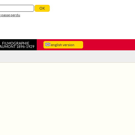
 passe perdu
FILMOGRAPHIE
english version
AUMONT 1896-1929