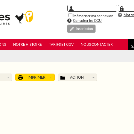
Mot de
Mémoriser ma connexion
Consulter les CGU
Inscription
ONS
NOTRE HISTOIRE
TARIFS ET CGV
NOUS CONTACTER
G
IMPRIMER
ACTION