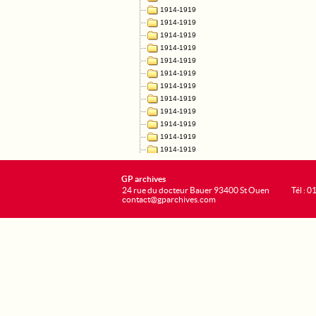
GP archives
24 rue du docteur Bauer 93400 St Ouen
Tél : 0
contact@gparchives.com