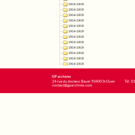
GP archives
24 rue du docteur Bauer 93400 St Ouen
Tél : 0
contact@gparchives.com