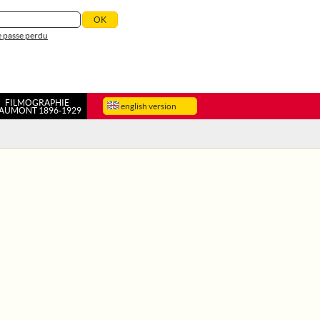
 passe perdu
FILMOGRAPHIE
english version
AUMONT 1896-1929