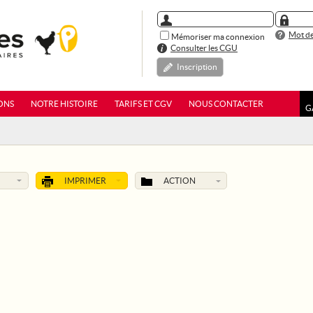
Mot de
Mémoriser ma connexion
Consulter les CGU
Inscription
ONS
NOTRE HISTOIRE
TARIFS ET CGV
NOUS CONTACTER
G
IMPRIMER
ACTION