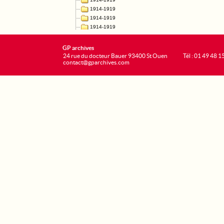
GP archives
24 rue du docteur Bauer 93400 St Ouen
Tél : 01 49 48 1
contact@gparchives.com