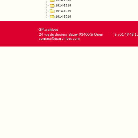
GP archives
24 rue du docteur Bauer 93400 St Ouen
Tél : 01 49 48 1
contact@gparchives.com