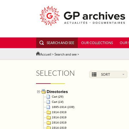
SEARCH AND SEE
OUR COLLECTIONS
OUR 
Accueil
>
Search and see
>
SELECTION
SORT