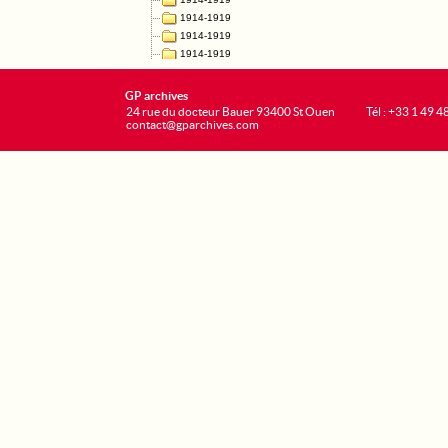
GP archives
24 rue du docteur Bauer 93400 St Ouen
Tél : +33 1 49 4
contact@gparchives.com