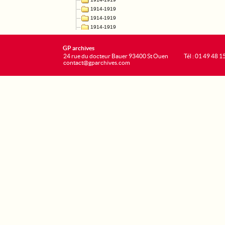
GP archives
24 rue du docteur Bauer 93400 St Ouen
Tél : 01 49 48 1
contact@gparchives.com