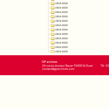
GP archives
24 rue du docteur Bauer 93400 St Ouen
Tél : 0
contact@gparchives.com