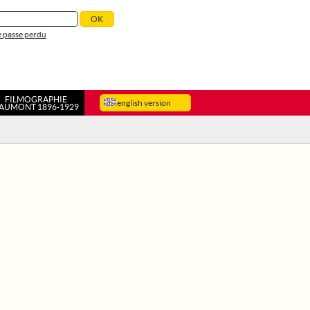
 passe perdu
FILMOGRAPHIE
english version
AUMONT 1896-1929