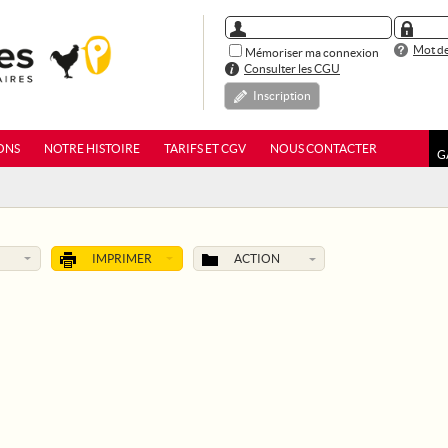
Mot de
Mémoriser ma connexion
Consulter les CGU
Inscription
ONS
NOTRE HISTOIRE
TARIFS ET CGV
NOUS CONTACTER
G
IMPRIMER
ACTION