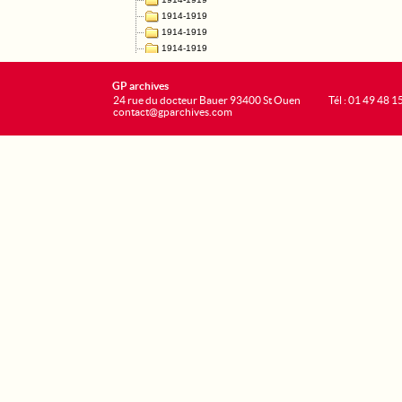
GP archives
24 rue du docteur Bauer 93400 St Ouen
Tél : 01 49 48 1
contact@gparchives.com