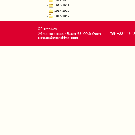
GP archives
24 rue du docteur Bauer 93400 St Ouen
Tél : +33 1 49 4
contact@gparchives.com