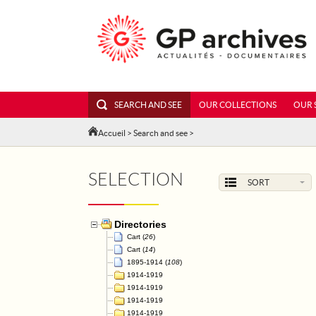
SEARCH AND SEE
OUR COLLECTIONS
OUR 
Accueil
>
Search and see
>
SELECTION
SORT