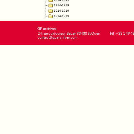
GP archives
24 rue du docteur Bauer 93400 St Ouen
Tél : +33 1 49 4
contact@gparchives.com