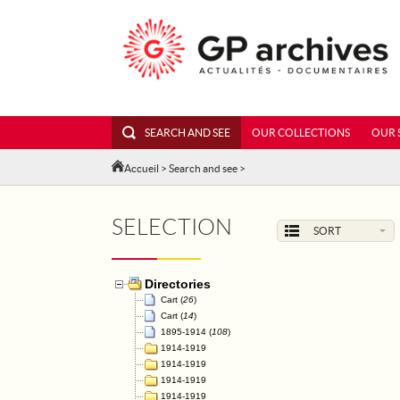
SEARCH AND SEE
OUR COLLECTIONS
OUR 
Accueil
>
Search and see
>
SELECTION
SORT