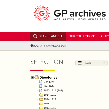
SEARCH AND SEE
OUR COLLECTIONS
OUR 
Accueil
>
Search and see
>
SELECTION
SORT