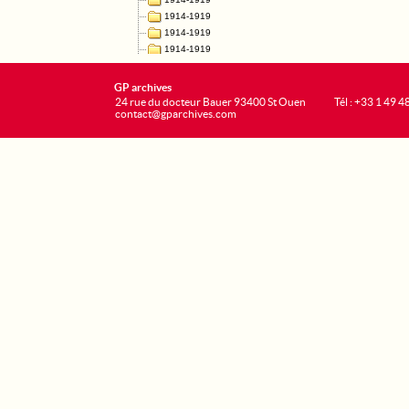
GP archives
24 rue du docteur Bauer 93400 St Ouen
Tél : +33 1 49 4
contact@gparchives.com