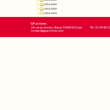
GP archives
24 rue du docteur Bauer 93400 St Ouen
Tél : 01 49 48 1
contact@gparchives.com