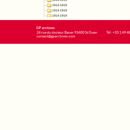
GP archives
24 rue du docteur Bauer 93400 St Ouen
Tél : +33 1 49 4
contact@gparchives.com