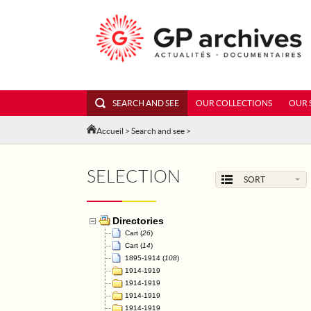
SEARCH AND SEE
OUR COLLECTIONS
OUR 
Accueil
>
Search and see
>
SELECTION
SORT