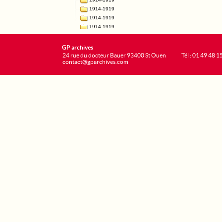
GP archives
24 rue du docteur Bauer 93400 St Ouen
Tél : 01 49 48 1
contact@gparchives.com