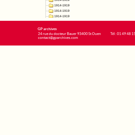
GP archives
24 rue du docteur Bauer 93400 St Ouen
Tél : 01 49 48 1
contact@gparchives.com